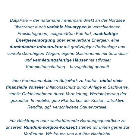
ButjaPark – der naturnahe Ferienpark direkt an der Nordsee
überzeugt durch
variable Haustypen
in verschiedenen
Preiskategorien, zeitgemäßen Komfort,
nachhaltige
Energieversorgung
über erneuerbare Energien, eine
durchdachte Infrastruktur
mit großzügiger Parkanlage und
verkehrsberuhigten Wegen, eigene Gastronomie mit Strandflair
und
vermietungsfertige Häuser
mit stilvoller
Komplettausstattung – bezugsfertig gebaut!
Eine Ferienimmobilie im ButjaPark zu kaufen,
bietet viele
finanzielle Vorteile
: Inflationsschutz durch Anlage in Sachwerte,
stabile Geldeinnahmen durch Vermietung, Wertsteigerung der
gekauften Immobilie, gute Planbarkeit der Kosten, attraktive
Rendite, ggf. verschiedene Steuervorteile.
Für Rückfragen oder weiterführende Beratungsgespräche zu
unserem
Rundum-sorglos-Konzept
stehen wir Ihnen gerne zur
Verfügung. Wir freuen uns auf Ihre
Nachricht
!